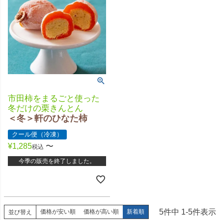
市田柿をまるごと使った
冬だけの栗きんとん
＜冬＞軒のひなた柿
クール便（冷凍）
¥
1,285
〜
税込
今季の販売を終了しました。
5
件中
1
-
5
件表示
価格が安い順
価格が高い順
新着順
並び替え