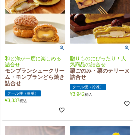
和と洋が一度に楽しめる
贈りものにぴったり！人
詰合せ
気商品の詰合せ
モンブランシュークリー
栗ごのみ・栗のテリーヌ
ム・モンブランどら焼き
詰合せ
詰合せ
クール便（冷凍）
クール便（冷凍）
¥
3,942
税込
¥
3,337
税込