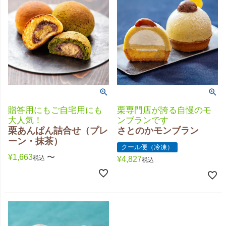
贈答用にもご自宅用にも
栗専門店が誇る自慢のモ
大人気！
ンブランです
栗あんぱん詰合せ（プレ
さとのかモンブラン
ーン・抹茶）
クール便（冷凍）
¥
1,663
〜
税込
¥
4,827
税込