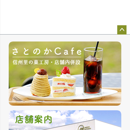
ペー
ジト
ップ
へ