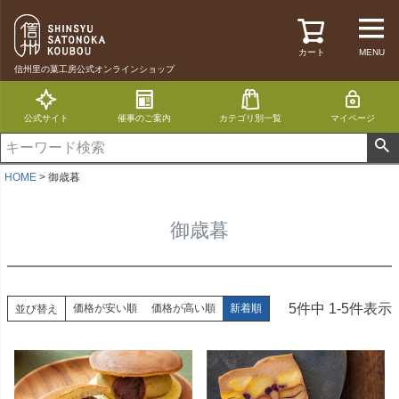
カート
MENU
信州里の菓工房公式オンラインショップ
公式サイト
催事のご案内
カテゴリ別一覧
マイページ
HOME
御歳暮
御歳暮
5
件中
1
-
5
件表示
価格が安い順
価格が高い順
新着順
並び替え