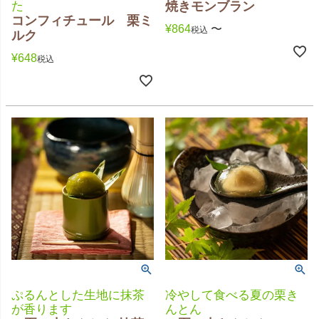
た
焼きモンブラン
コンフィチュール 栗ミ
¥
864
〜
税込
ルク
¥
648
税込
ぷるんとした生地に抹茶
冷やして食べる夏の栗き
が香ります
んとん