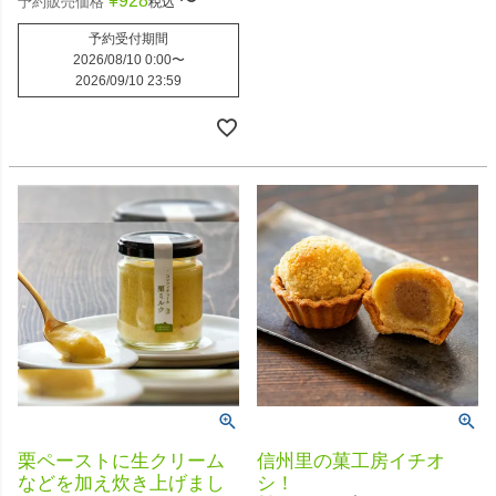
¥
928
〜
予約販売価格
税込
予約受付期間
2026/08/10 0:00
〜
2026/09/10 23:59
栗ペーストに生クリーム
信州里の菓工房イチオ
などを加え炊き上げまし
シ！