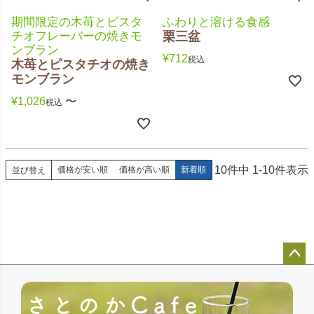
期間限定の木苺とピスタ
ふわりと溶ける食感
チオフレーバーの焼きモ
栗三盆
ンブラン
¥
712
税込
木苺とピスタチオの焼き
モンブラン
¥
1,026
〜
税込
10
件中
1
-
10
件表示
価格が安い順
価格が高い順
新着順
並び替え
ペー
ジト
ップ