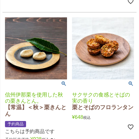
信州伊那栗を使用した秋
サクサクの食感とそばの
の栗きんとん。
実の香り
【常温】＜秋＞栗きんと
栗とそばのフロランタン
ん
¥
648
税込
予約商品
こちらは予約商品です