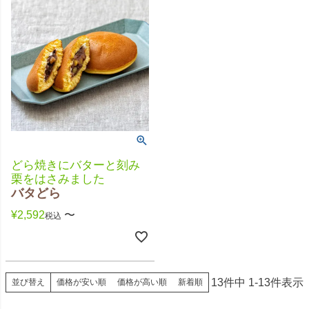
どら焼きにバターと刻み
栗をはさみました
バタどら
¥
2,592
〜
税込
13
件中
1
-
13
件表示
価格が安い順
価格が高い順
新着順
並び替え