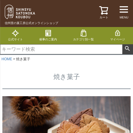
カート
MENU
信州里の菓工房公式オンラインショップ
公式サイト
催事のご案内
カテゴリ別一覧
マイページ
HOME
焼き菓子
焼き菓子