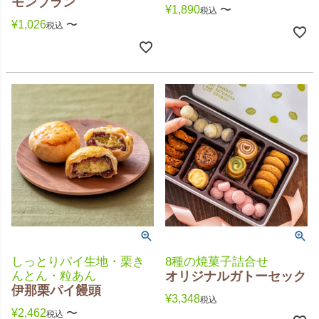
モンブラン
¥
1,890
〜
税込
¥
1,026
〜
税込
しっとりパイ生地・栗き
8種の焼菓子詰合せ
んとん・粒あん
オリジナルガトーセック
伊那栗パイ饅頭
¥
3,348
税込
¥
2,462
〜
税込