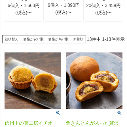
6個入・1,890円
6個入・1,663円
20個入・3,458円
(税込)〜
(税込)〜
(税込)〜
13
件中
1
-
13
件表示
価格が安い順
価格が高い順
新着順
並び替え
信州里の菓工房イチオ
栗きんとんが入った贅沢