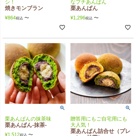
シ！
なプチあんぱん
焼きモンブラン
栗あんぱん
¥
864
〜
¥
1,296
〜
税込
税込
栗あんぱんの抹茶味
贈答用にもご自宅用にも
栗あんぱん-抹茶-
大人気！
栗あんぱん詰合せ（プレ
¥
1,512
〜
税込