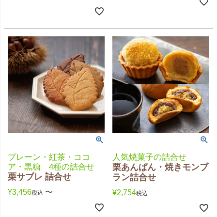
プレーン・紅茶・ココ
人気焼菓子の詰合せ
ア・黒糖 4種の詰合せ
栗あんぱん・焼きモンブ
栗サブレ 詰合せ
ラン詰合せ
¥
3,456
〜
¥
2,754
税込
税込