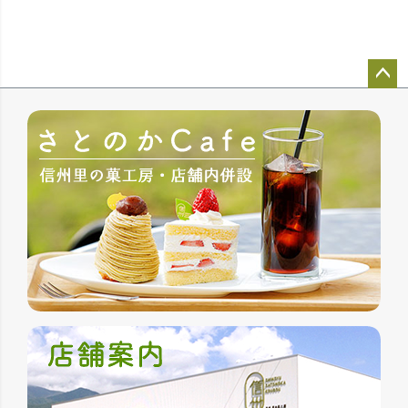
ペー
ジト
ップ
へ