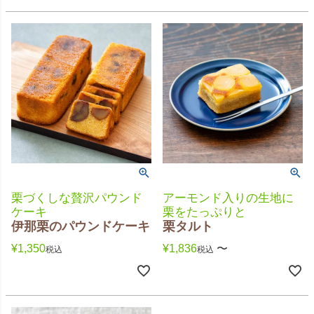
栗づくしな贅沢パウンド
アーモンド入りの生地に
ケーキ
栗をたっぷりと
伊那栗のパウンドケーキ
栗タルト
¥
1,350
¥
1,836
〜
税込
税込