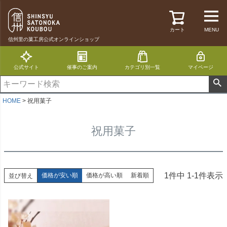
カート
MENU
信州里の菓工房公式オンラインショップ
公式サイト
催事のご案内
カテゴリ別一覧
マイページ
HOME
祝用菓子
祝用菓子
1
件中
1
-
1
件表示
価格が安い順
価格が高い順
新着順
並び替え