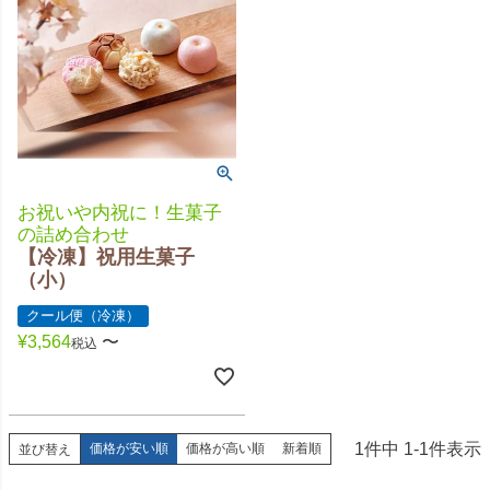
お祝いや内祝に！生菓子
の詰め合わせ
【冷凍】祝用生菓子
（小）
クール便（冷凍）
¥
3,564
〜
税込
1
件中
1
-
1
件表示
価格が安い順
価格が高い順
新着順
並び替え