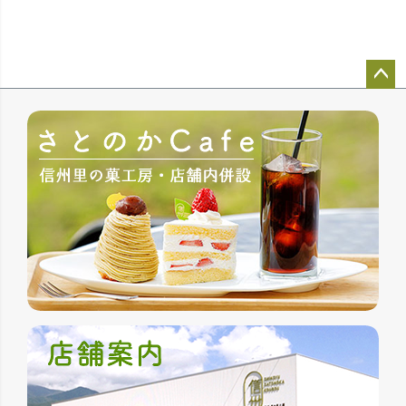
ペー
ジト
ップ
へ