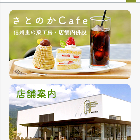
ペー
ジト
ップ
へ