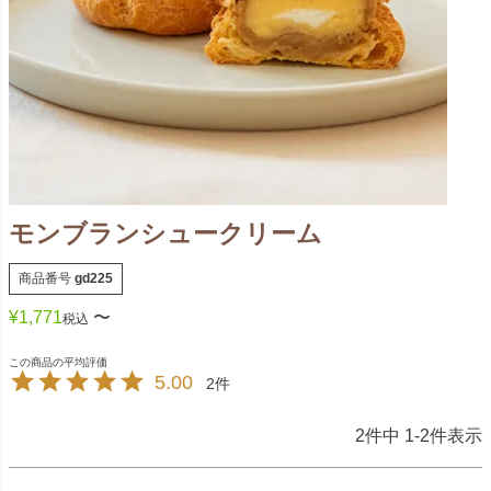
モンブランシュークリーム
商品番号
gd225
¥
1,771
〜
税込
5.00
2
2
件中
1
-
2
件表示