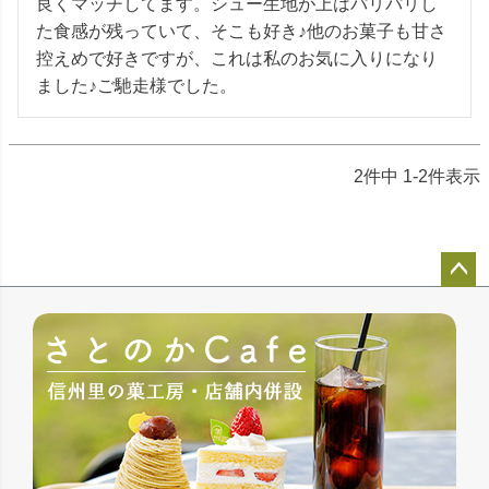
良くマッチしてます。シュー生地が上はパリパリし
た食感が残っていて、そこも好き♪他のお菓子も甘さ
控えめで好きですが、これは私のお気に入りになり
ました♪ご馳走様でした。
2
件中
1
-
2
件表示
ペー
ジト
ップ
へ