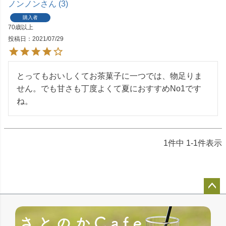
ノンノン
3
購入者
70歳以上
投稿日
2021/07/29
とってもおいしくてお茶菓子に一つでは、物足りま
せん。でも甘さも丁度よくて夏におすすめNo1です
ね。
1
件中
1
-
1
件表示
ペー
ジト