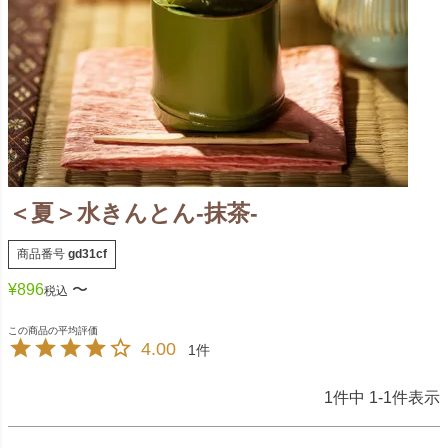
＜夏＞水きんとん-抹茶-
商品番号
gd31cf
¥
896
〜
税込
4.00
1
1
件中
1
-
1
件表示