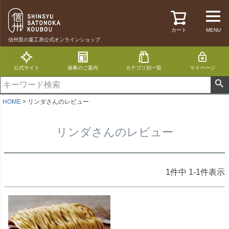
カート
MENU
信州里の菓工房公式オンラインショップ
公式サイト
催事のご案内
カテゴリ別一覧
マイページ
HOME
リンダさんのレビュー
リンダさんのレビュー
1
件中
1
-
1
件表示