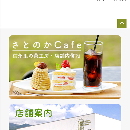
ペー
ジト
ップ
へ