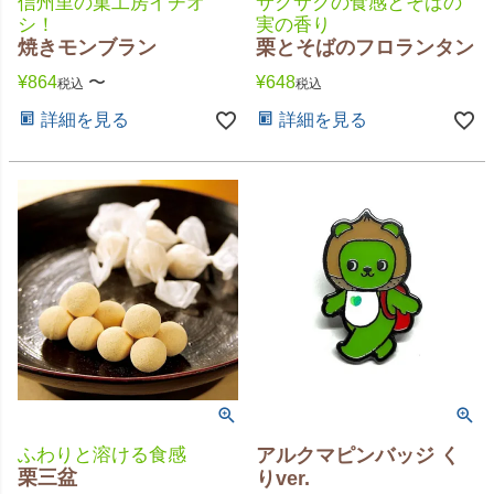
信州里の菓工房イチオ
サクサクの食感とそばの
シ！
実の香り
焼きモンブラン
栗とそばのフロランタン
¥
864
〜
¥
648
税込
税込
詳細を見る
詳細を見る
ふわりと溶ける食感
アルクマピンバッジ く
栗三盆
りver.