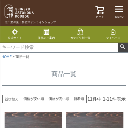
カート
MENU
信州里の菓工房公式オンラインショップ
公式サイト
催事のご案内
カテゴリ別一覧
マイページ
HOME
商品一覧
商品一覧
11
件中
1
-
11
件表示
価格が安い順
価格が高い順
新着順
並び替え