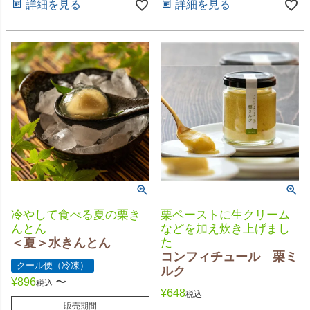
詳細を見る
詳細を見る
冷やして食べる夏の栗き
栗ペーストに生クリーム
んとん
などを加え炊き上げまし
＜夏＞水きんとん
た
コンフィチュール 栗ミ
クール便（冷凍）
ルク
¥
896
〜
税込
¥
648
税込
販売期間