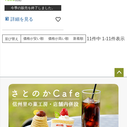
今季の販売を終了しました。
詳細を見る
11
件中
1
-
11
件表示
価格が安い順
価格が高い順
新着順
並び替え
ペー
ジト
ップ
へ