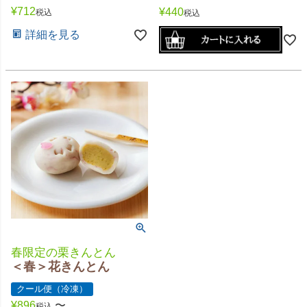
¥
712
¥
440
税込
税込
詳細を見る
春限定の栗きんとん
＜春＞花きんとん
クール便（冷凍）
¥
896
〜
税込