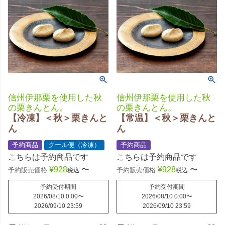
信州伊那栗を使用した秋
信州伊那栗を使用した秋
の栗きんとん。
の栗きんとん。
【冷凍】＜秋＞栗きんと
【常温】＜秋＞栗きんと
ん
ん
予約商品
クール便（冷凍）
予約商品
こちらは予約商品です
こちらは予約商品です
¥
928
〜
¥
928
〜
予約販売価格
予約販売価格
税込
税込
予約受付期間
予約受付期間
2026/08/10 0:00
〜
2026/08/10 0:00
〜
2026/09/10 23:59
2026/09/10 23:59