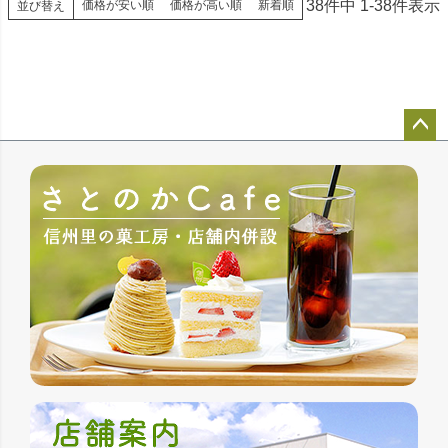
38
件中
1
-
38
件表示
価格が安い順
価格が高い順
新着順
並び替え
ペー
ジト
ップ
へ