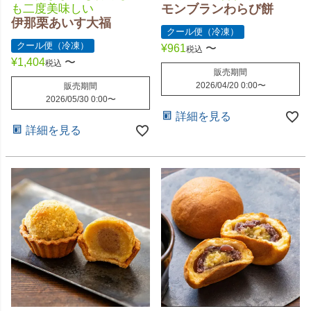
も二度美味しい
モンブランわらび餅
伊那栗あいす大福
クール便（冷凍）
クール便（冷凍）
¥
961
〜
税込
¥
1,404
〜
税込
販売期間
2026/04/20 0:00
〜
販売期間
2026/05/30 0:00
〜
詳細を見る
詳細を見る