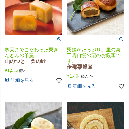
寒天までこだわった栗き
栗餡がたっぷり。里の菓
んとんの羊羹
工房自慢の栗のお饅頭で
山のつと 栗の匠
す。
伊那栗饅頭
¥
1,512
税込
¥
1,404
〜
税込
詳細を見る
詳細を見る