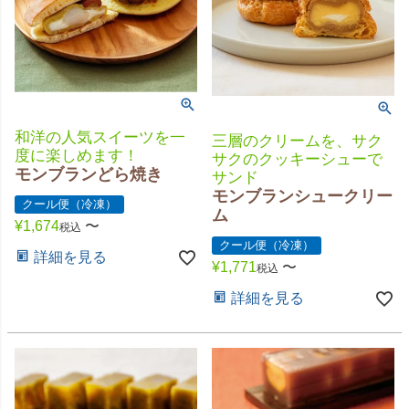
和洋の人気スイーツを一
三層のクリームを、サク
度に楽しめます！
サクのクッキーシューで
モンブランどら焼き
サンド
モンブランシュークリー
クール便（冷凍）
ム
¥
1,674
〜
税込
クール便（冷凍）
詳細を見る
¥
1,771
〜
税込
詳細を見る