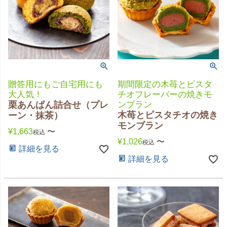
贈答用にもご自宅用にも
期間限定の木苺とピスタ
大人気！
チオフレーバーの焼きモ
栗あんぱん詰合せ（プレ
ンブラン
木苺とピスタチオの焼き
ーン・抹茶）
モンブラン
¥
1,663
〜
税込
¥
1,026
〜
税込
詳細を見る
詳細を見る