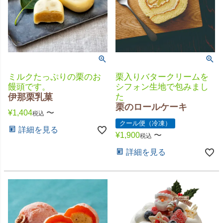
ミルクたっぷりの栗のお
栗入りバタークリームを
饅頭です。
シフォン生地で包みまし
伊那栗乳菓
た
栗のロールケーキ
¥
1,404
〜
税込
クール便（冷凍）
詳細を見る
¥
1,900
〜
税込
詳細を見る