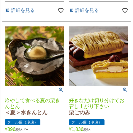
詳細を見る
詳細を見る
好きなだけ切り分けてお
冷やして食べる夏の栗き
召し上がり下さい
んとん
栗ごのみ
＜夏＞水きんとん
クール便（冷凍）
クール便（冷凍）
¥
1,836
¥
896
〜
税込
税込