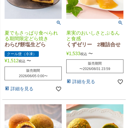
夏でもさっぱり食べられ
果実のおいしさとぷるん
る期間限定どら焼き
と食感
わらび餅塩生どら
くずゼリー 2種詰合せ
¥
1,533
〜
クール便（冷凍）
税込
¥
1,512
〜
税込
販売期間
〜
2026/08/31 23:59
販売期間
2026/06/05 0:00
〜
詳細を見る
詳細を見る