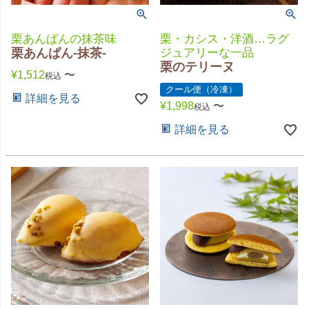
栗あんぱんの抹茶味
栗・カシス・洋酒…ラグ
栗あんぱん-抹茶-
ジュアリーな一品
栗のテリーヌ
¥
1,512
〜
税込
クール便（冷凍）
詳細を見る
¥
1,998
〜
税込
詳細を見る