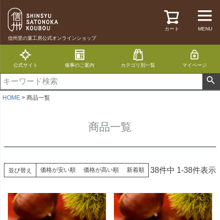
カート
MENU
信州里の菓工房公式オンラインショップ
公式サイト
催事のご案内
カテゴリ別一覧
マイページ
HOME
商品一覧
商品一覧
38
件中
1
-
38
件表示
価格が安い順
価格が高い順
新着順
並び替え