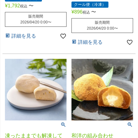
クール便（冷凍）
¥
1,792
〜
税込
¥
896
〜
税込
販売期間
2026/04/20 0:00
〜
販売期間
2026/04/20 0:00
〜
詳細を見る
詳細を見る
凍ったままでも解凍して
和洋の組み合わせ