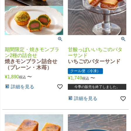
期間限定・焼きモンブラ
甘酸っぱいいちごのバタ
ン2種の詰合せ
ーサンド
焼きモンブラン詰合せ
いちごのバターサンド
（プレーン・木苺）
クール便（冷凍）
¥
1,890
〜
税込
¥
1,749
〜
税込
詳細を見る
今季の販売を終了しました。
詳細を見る