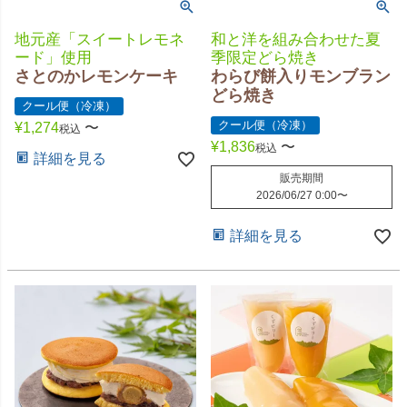
地元産「スイートレモネ
和と洋を組み合わせた夏
ード」使用
季限定どら焼き
さとのかレモンケーキ
わらび餅入りモンブラン
どら焼き
クール便（冷凍）
クール便（冷凍）
¥
1,274
〜
税込
¥
1,836
〜
税込
詳細を見る
販売期間
2026/06/27 0:00
〜
詳細を見る