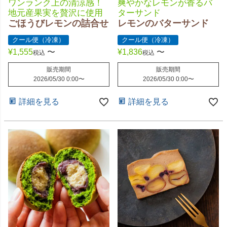
ワンランク上の清涼感！
爽やかなレモンが香るバ
地元産果実を贅沢に使用
ターサンド
ごほうびレモンの詰合せ
レモンのバターサンド
クール便（冷凍）
クール便（冷凍）
¥
1,555
〜
¥
1,836
〜
税込
税込
販売期間
販売期間
2026/05/30 0:00
〜
2026/05/30 0:00
〜
詳細を見る
詳細を見る