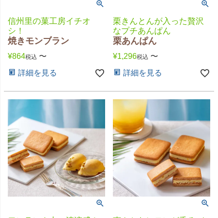
信州里の菓工房イチオ
栗きんとんが入った贅沢
シ！
なプチあんぱん
焼きモンブラン
栗あんぱん
¥
864
〜
¥
1,296
〜
税込
税込
詳細を見る
詳細を見る