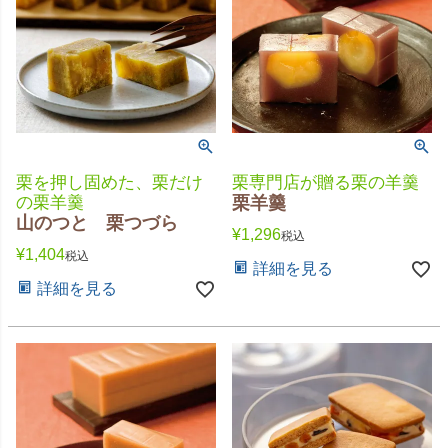
栗を押し固めた、栗だけ
栗専門店が贈る栗の羊羹
の栗羊羹
栗羊羹
山のつと 栗つづら
¥
1,296
税込
¥
1,404
税込
詳細を見る
詳細を見る