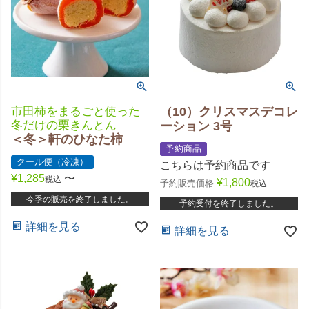
市田柿をまるごと使った
（10）クリスマスデコレ
冬だけの栗きんとん
ーション 3号
＜冬＞軒のひなた柿
予約商品
クール便（冷凍）
こちらは予約商品です
¥
1,285
〜
税込
¥
1,800
予約販売価格
税込
今季の販売を終了しました。
予約受付を終了しました。
詳細を見る
詳細を見る