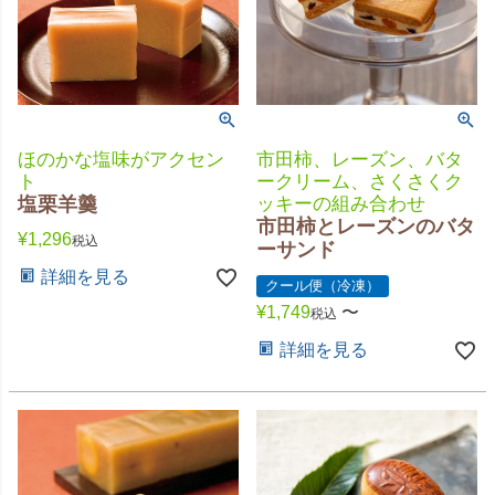
ほのかな塩味がアクセン
市田柿、レーズン、バタ
ト
ークリーム、さくさくク
塩栗羊羹
ッキーの組み合わせ
市田柿とレーズンのバタ
¥
1,296
税込
ーサンド
詳細を見る
クール便（冷凍）
¥
1,749
〜
税込
詳細を見る