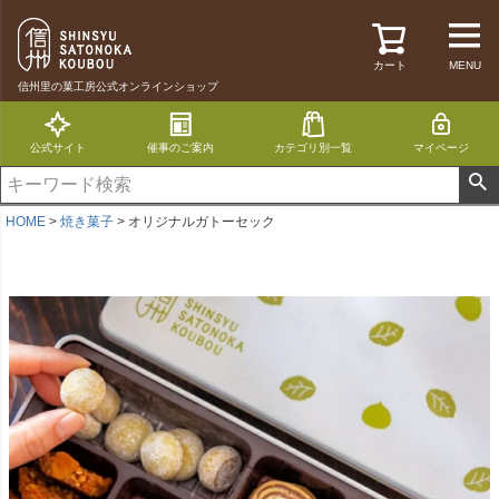
カート
MENU
信州里の菓工房公式オンラインショップ
公式サイト
催事のご案内
カテゴリ別一覧
マイページ
HOME
焼き菓子
オリジナルガトーセック