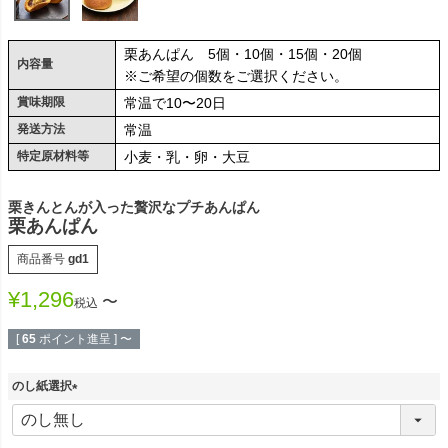
栗あんぱん 5個・10個・15個・20個
内容量
※ご希望の個数をご選択ください。
賞味期限
常温で10〜20日
発送方法
常温
特定原材料等
小麦・乳・卵・大豆
栗きんとんが入った贅沢なプチあんぱん
栗あんぱん
商品番号
gd1
¥
1,296
〜
税込
[
65
ポイント進呈 ]
〜
のし紙選択
(
必
須