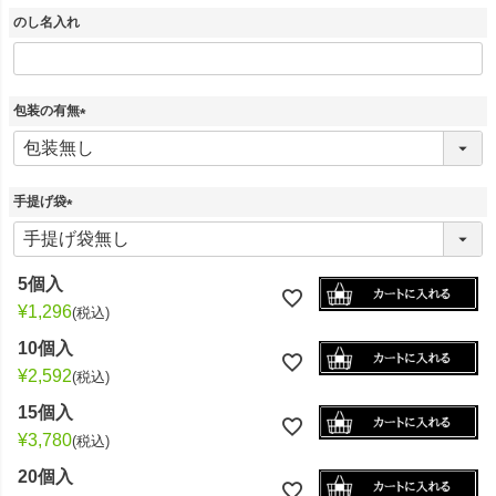
)
のし名入れ
包装の有無
(
必
須
)
手提げ袋
(
必
須
5個入
)
¥
1,296
税込
10個入
¥
2,592
税込
15個入
¥
3,780
税込
20個入