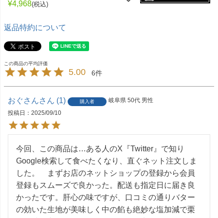
¥
4,968
税込
返品特約について
5.00
6
おぐさん
1
岐阜県
50代
男性
購入者
投稿日
2025/09/10
今回、この商品は…ある人のX『Twitter』で知り
Google検索して食べたくなり、直ぐネット注文しま
した。　まずお店のネットショップの登録から会員
登録もスムーズで良かった。配送も指定日に届き良
かったです。肝心の味ですが、口コミの通りバター
の効いた生地が美味しく中の餡も絶妙な塩加減で栗