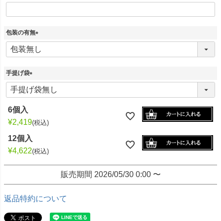
包装の有無
(
必
須
)
手提げ袋
(
必
須
6個入
)
¥
2,419
税込
12個入
¥
4,622
税込
販売期間
2026/05/30 0:00
〜
返品特約について