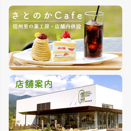
ペー
ジト
ップ
へ