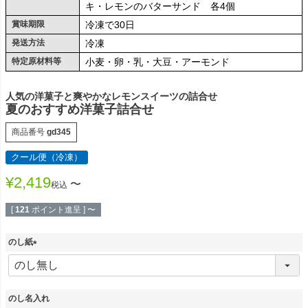
キ・レモンのバターサンド 各4個
賞味期限
冷凍で30日
発送方法
冷凍
特定原材料等
小麦・卵・乳・大豆・アーモンド
人気の洋菓子と爽やかなレモンスイーツの詰合せ
夏のおすすめ洋菓子詰合せ
商品番号
gd345
クール便（冷凍）
¥
2,419
〜
税込
[
121
ポイント進呈 ]
〜
のし紙
(
必
須
)
のし名入れ