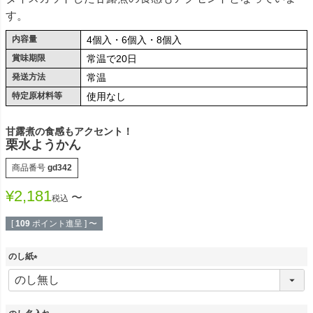
す。
内容量
4個入・6個入・8個入
賞味期限
常温で20日
発送方法
常温
特定原材料等
使用なし
甘露煮の食感もアクセント！
栗水ようかん
商品番号
gd342
¥
2,181
〜
税込
[
109
ポイント進呈 ]
〜
のし紙
(
必
須