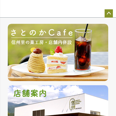
ペー
ジト
ップ
へ