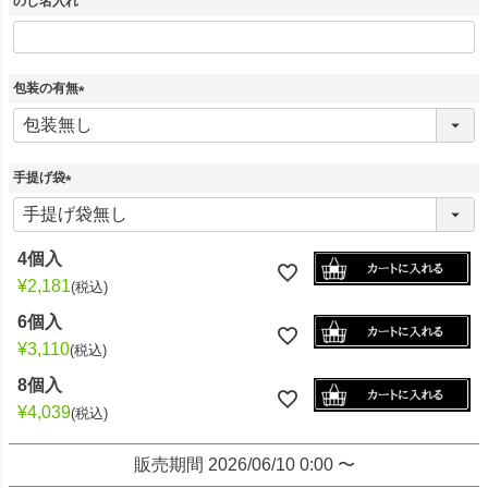
)
のし名入れ
包装の有無
(
必
須
)
手提げ袋
(
必
須
4個入
)
¥
2,181
税込
6個入
¥
3,110
税込
8個入
¥
4,039
税込
販売期間
2026/06/10 0:00
〜