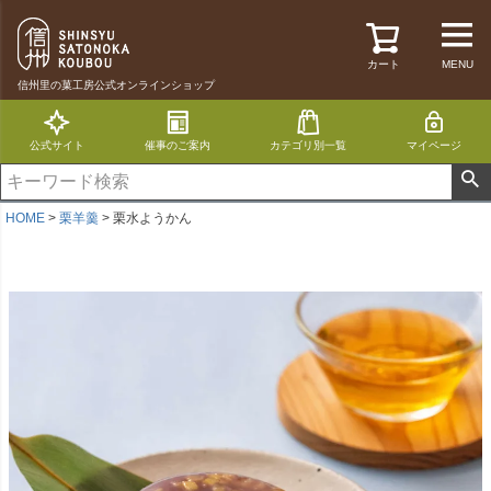
カート
MENU
信州里の菓工房公式オンラインショップ
公式サイト
催事のご案内
カテゴリ別一覧
マイページ
HOME
栗羊羹
栗水ようかん