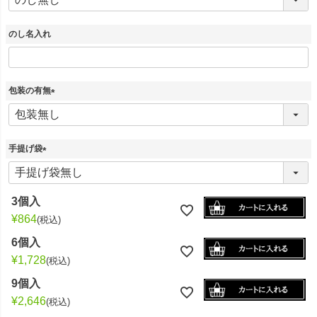
必
須
)
のし名入れ
包装の有無
(
必
須
)
手提げ袋
(
必
須
3個入
)
¥
864
税込
6個入
¥
1,728
税込
9個入
¥
2,646
税込