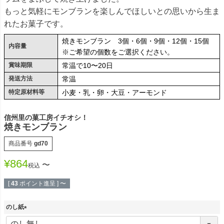
もっと気軽にモンブランを楽しんでほしいとの思いから生ま
れたお菓子です。
焼きモンブラン 3個・6個・9個・12個・15個
内容量
※ご希望の個数をご選択ください。
賞味期限
常温で10〜20日
発送方法
常温
特定原材料等
小麦・乳・卵・大豆・アーモンド
信州里の菓工房イチオシ！
焼きモンブラン
商品番号
gd70
¥
864
〜
税込
[
43
ポイント進呈 ]
〜
のし紙
(