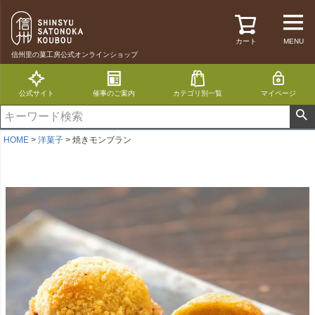
カート
MENU
信州里の菓工房公式オンラインショップ
公式サイト
催事のご案内
カテゴリ別一覧
マイページ
HOME
洋菓子
焼きモンブラン