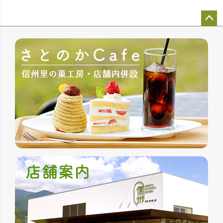
ペー
ジト
ップ
へ