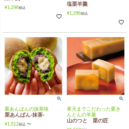
塩栗羊羹
¥
1,296
税込
¥
1,296
税込
栗あんぱんの抹茶味
寒天までこだわった栗き
栗あんぱん-抹茶-
んとんの羊羹
山のつと 栗の匠
¥
1,512
〜
税込