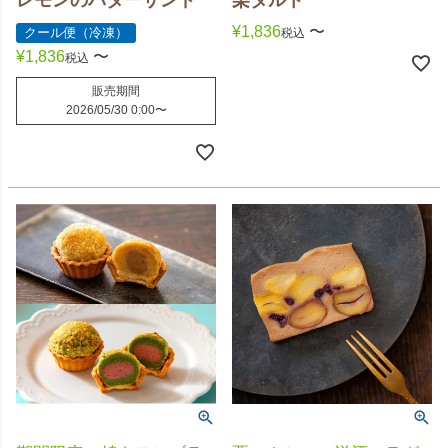
レモンのバターサンド
栗タルト
¥
1,836
〜
クール便（冷凍）
税込
¥
1,836
〜
税込
販売期間
2026/05/30 0:00
〜