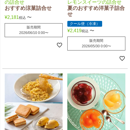
の詰合せ
レモンスイーツの詰合せ
おすすめ涼菓詰合せ
夏のおすすめ洋菓子詰合
せ
¥
2,181
〜
税込
クール便（冷凍）
販売期間
¥
2,419
〜
税込
2026/06/10 0:00
〜
販売期間
2026/05/30 0:00
〜