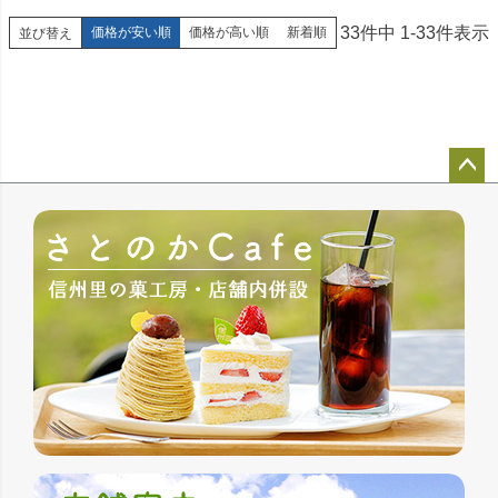
33
件中
1
-
33
件表示
価格が安い順
価格が高い順
新着順
並び替え
ペー
ジト
ップ
へ