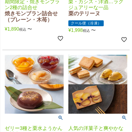
期間限定・焼きモンブラ
栗・カシス・洋酒…ラグ
ン2種の詰合せ
ジュアリーな一品
焼きモンブラン詰合せ
栗のテリーヌ
（プレーン・木苺）
クール便（冷凍）
¥
1,890
〜
税込
¥
1,998
〜
税込
ゼリー3種と栗水ようかん
人気の洋菓子と爽やかな