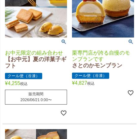
お中元限定の組み合わせ
栗専門店が誇る自慢のモ
【お中元】夏の洋菓子ギ
ンブランです
さとのかモンブラン
フト
クール便（冷凍）
クール便（冷凍）
¥
4,827
¥
4,255
税込
税込
販売期間
2026/06/21 0:00
〜