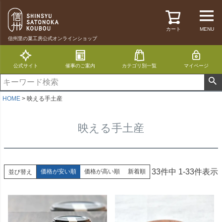
カート
MENU
信州里の菓工房公式オンラインショップ
公式サイト
催事のご案内
カテゴリ別一覧
マイページ
HOME
映える手土産
映える手土産
33
件中
1
-
33
件表示
価格が安い順
価格が高い順
新着順
並び替え