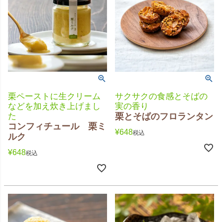
栗ペーストに生クリーム
サクサクの食感とそばの
などを加え炊き上げまし
実の香り
た
栗とそばのフロランタン
コンフィチュール 栗ミ
¥
648
税込
ルク
¥
648
税込