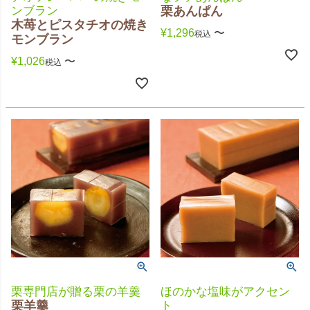
ンブラン
栗あんぱん
木苺とピスタチオの焼き
¥
1,296
〜
税込
モンブラン
¥
1,026
〜
税込
栗専門店が贈る栗の羊羹
ほのかな塩味がアクセン
栗羊羹
ト