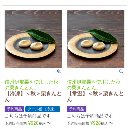
信州伊那栗を使用した秋
信州伊那栗を使用した秋
の栗きんとん。
の栗きんとん。
【冷凍】＜秋＞栗きんと
【常温】＜秋＞栗きんと
ん
ん
予約商品
クール便（冷凍）
予約商品
こちらは予約商品です
こちらは予約商品です
¥
928
〜
¥
928
〜
予約販売価格
予約販売価格
税込
税込