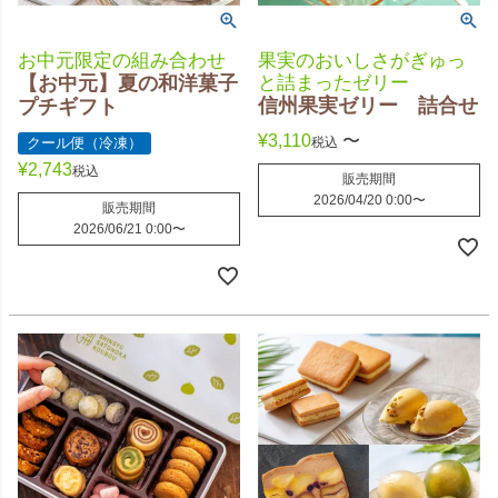
お中元限定の組み合わせ
果実のおいしさがぎゅっ
【お中元】夏の和洋菓子
と詰まったゼリー
信州果実ゼリー 詰合せ
プチギフト
¥
3,110
〜
クール便（冷凍）
税込
¥
2,743
税込
販売期間
2026/04/20 0:00
〜
販売期間
2026/06/21 0:00
〜