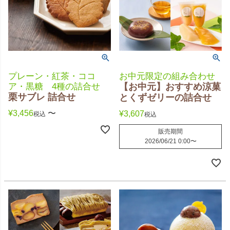
プレーン・紅茶・ココ
お中元限定の組み合わせ
ア・黒糖 4種の詰合せ
【お中元】おすすめ涼菓
栗サブレ 詰合せ
とくずゼリーの詰合せ
¥
3,456
〜
¥
3,607
税込
税込
販売期間
2026/06/21 0:00
〜