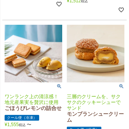
¥
1,512
税込
ワンランク上の清涼感！
三層のクリームを、サク
地元産果実を贅沢に使用
サクのクッキーシューで
ごほうびレモンの詰合せ
サンド
モンブランシュークリー
クール便（冷凍）
ム
¥
1,555
〜
税込