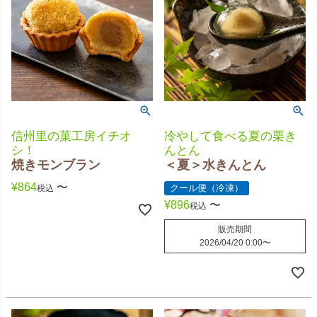
信州里の菓工房イチオ
冷やして食べる夏の栗き
シ！
んとん
焼きモンブラン
＜夏＞水きんとん
¥
864
〜
クール便（冷凍）
税込
¥
896
〜
税込
販売期間
2026/04/20 0:00
〜