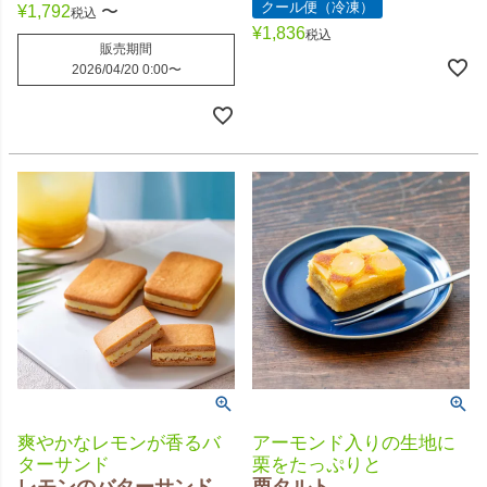
クール便（冷凍）
¥
1,792
〜
税込
¥
1,836
税込
販売期間
2026/04/20 0:00
〜
爽やかなレモンが香るバ
アーモンド入りの生地に
ターサンド
栗をたっぷりと