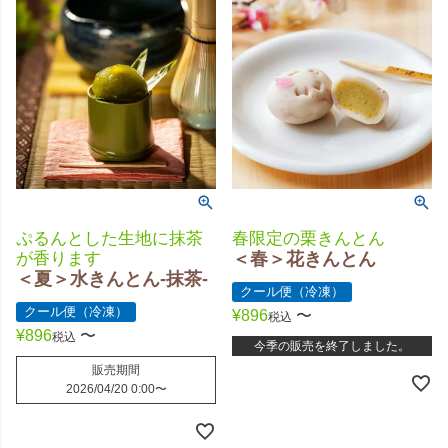
ぷるんとした生地に抹茶
春限定の栗きんとん
が香ります
＜春＞花きんとん
＜夏＞水きんとん-抹茶-
クール便（冷凍）
クール便（冷凍）
¥
896
〜
税込
¥
896
〜
税込
今季の販売を終了しました。
販売期間
2026/04/20 0:00
〜