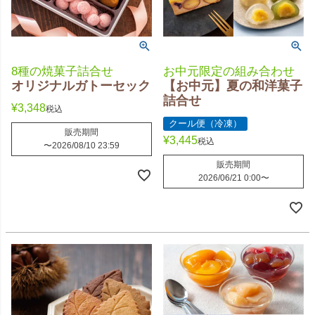
8種の焼菓子詰合せ
お中元限定の組み合わせ
オリジナルガトーセック
【お中元】夏の和洋菓子
詰合せ
¥
3,348
税込
クール便（冷凍）
販売期間
¥
3,445
税込
〜
2026/08/10 23:59
販売期間
2026/06/21 0:00
〜