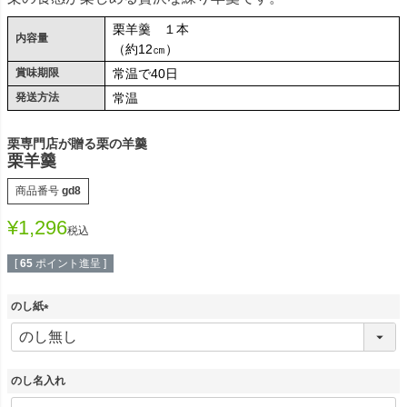
栗羊羹 １本
内容量
（約12㎝）
賞味期限
常温で40日
発送方法
常温
栗専門店が贈る栗の羊羹
栗羊羹
商品番号
gd8
¥
1,296
税込
[
65
ポイント進呈 ]
のし紙
(
必
須
)
のし名入れ