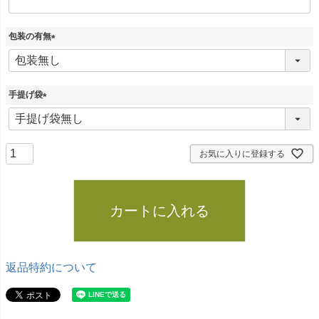
包装の有無
(
必
須
)
手提げ袋
(
必
須
)
お気に入りに登録する
カートに入れる
返品特約について