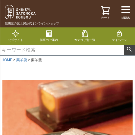
カート
MENU
信州里の菓工房公式オンラインショップ
公式サイト
催事のご案内
カテゴリ別一覧
マイページ
HOME
栗羊羹
栗羊羹