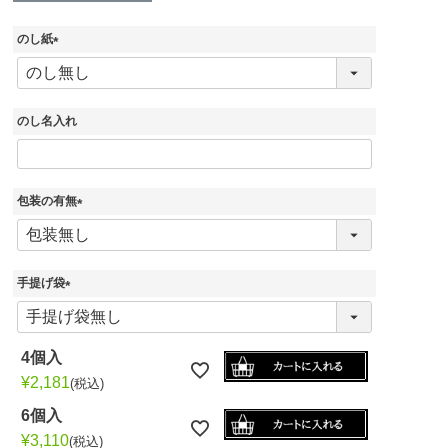
のし紙
(
必
須
)
のし名入れ
包装の有無
(
必
須
)
手提げ袋
(
必
須
4個入
)
¥
2,181
税込
6個入
¥
3,110
税込