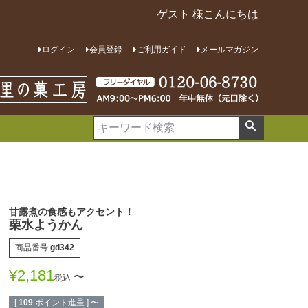
ゲスト 様こんにちは
ログイン
会員登録
ご利用ガイド
メールマガジン
甘露煮の食感もアクセント！
栗水ようかん
商品番号
gd342
¥
2,181
〜
税込
[
109
ポイント進呈 ]
〜