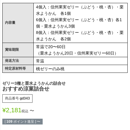
4個入：信州果実ゼリー（ぶどう・桃・杏）・栗
水ようかん 各1個
6個入：信州果実ゼリー（ぶどう・桃・杏）各1
内容量
個・栗水ようかん3個
8個入：信州果実ゼリー（ぶどう・桃・杏）・栗
水ようかん 各2個
常温で20〜60日
賞味期限
（栗水ようかん20日・信州果実ゼリー60日）
発送方法
常温
特定原材料等
桃ゼリーのみ桃
ゼリー3種と栗水ようかんの詰合せ
おすすめ涼菓詰合せ
商品番号
gd343
¥
2,181
〜
税込
[
109
ポイント進呈 ]
〜