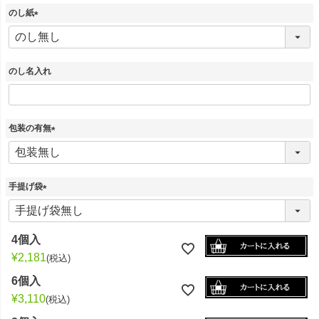
のし紙
(
必
須
)
のし名入れ
包装の有無
(
必
須
)
手提げ袋
(
必
須
4個入
)
¥
2,181
税込
6個入
¥
3,110
税込