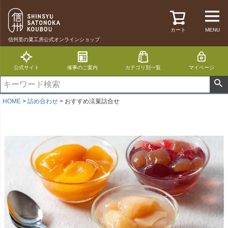
カート
MENU
信州里の菓工房公式オンラインショップ
公式サイト
催事のご案内
カテゴリ別一覧
マイページ
HOME
詰め合わせ
おすすめ涼菓詰合せ